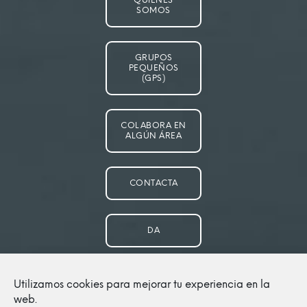
QUIÉNES
SOMOS
GRUPOS
PEQUEÑOS
(GPS)
COLABORA EN
ALGÚN ÁREA
CONTACTA
DA
POLÍTICA DE
Utilizamos cookies para mejorar tu experiencia en la
COOKIES (UE)
web.