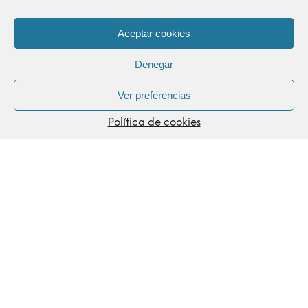
Aceptar cookies
Denegar
Ver preferencias
©2025
IGLESIA EVANGÉLICA DE CASTELLDEFELS — Carrer de l'Església,
Política de cookies
123, 08860 Castelldefels, Barcelona — 936 452 779